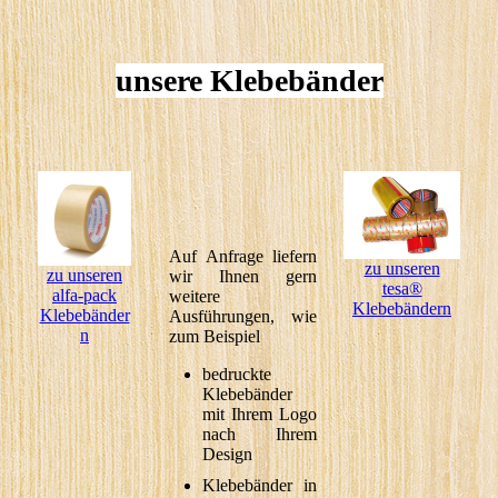
unsere Klebebänder
Auf Anfrage liefern
zu unseren
zu unseren
wir Ihnen gern
tesa®
alfa-pack
weitere
Klebebändern
Klebebänder
Ausführungen, wie
n
zum Beispiel
bedruckte
Klebebänder
mit Ihrem Logo
nach Ihrem
Design
Klebebänder in