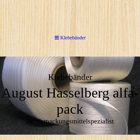
Klebebänder
Klebebänder
August Hasselberg alfa-
pack
Ihr Verpackungsmittelspezialist