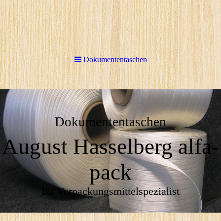
Dokumententaschen
Dokumententaschen
August Hasselberg alfa-
pack
Ihr Verpackungsmittelspezialist