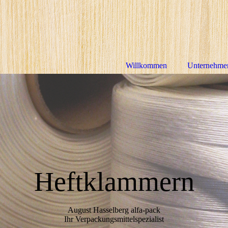
Willkommen
Unternehme
Heftklammern
August Hasselberg alfa-pack
Ihr Verpackungsmittelspezialist